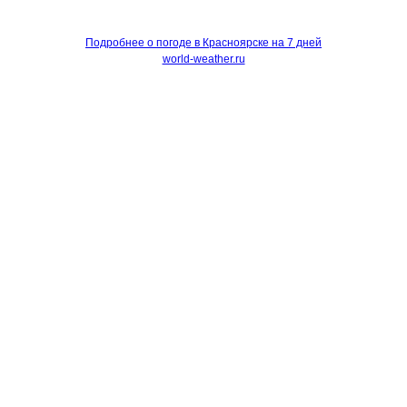
Подробнее о погоде в Красноярске на 7 дней
world-weather.ru