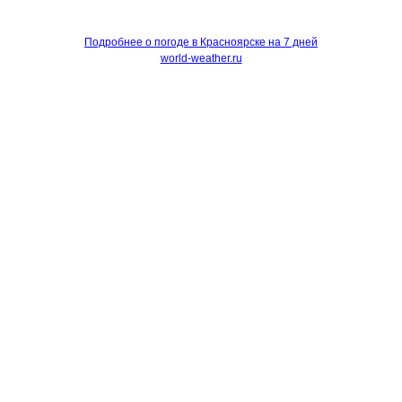
Подробнее о погоде в Красноярске на 7 дней
world-weather.ru